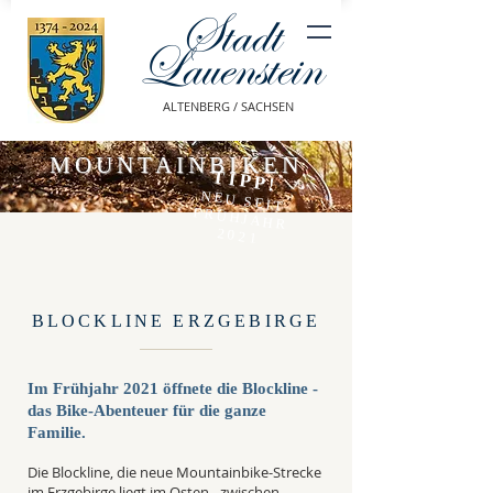
Stadt
Lauenstein
ALTENBERG / SACHSEN
MOUNTAINBIKEN
TIPP!
NEU SEIT
FRÜHJAHR
2021
BLOCKLINE ERZGEBIRGE
Im Frühjahr 2021 öffnete die Blockline -
das Bike-Abenteuer für die ganze
Familie.
Die Blockline, die neue Mountainbike-Strecke
im Erzgebirge liegt im Osten - zwischen