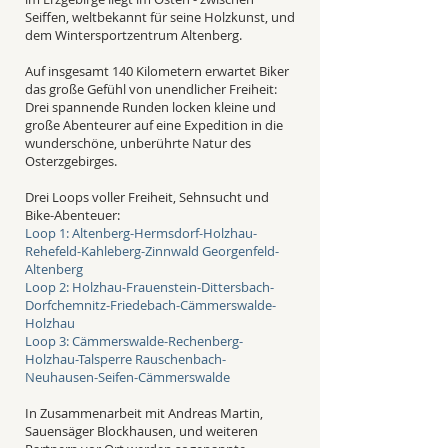
Seiffen, weltbekannt für seine Holzkunst, und
dem Wintersportzentrum Altenberg.
Auf insgesamt 140 Kilometern erwartet Biker
das große Gefühl von unendlicher Freiheit:
Drei spannende Runden locken kleine und
große Abenteurer auf eine Expedition in die
wunderschöne, unberührte Natur des
Osterzgebirges.
Drei Loops voller Freiheit, Sehnsucht und
Bike-Abenteuer:
Loop 1: Altenberg-Hermsdorf-Holzhau-
Rehefeld-Kahleberg-Zinnwald Georgenfeld-
Altenberg
Loop 2: Holzhau-Frauenstein-Dittersbach-
Dorfchemnitz-Friedebach-Cämmerswalde-
Holzhau
Loop 3: Cämmerswalde-Rechenberg-
Holzhau-Talsperre Rauschenbach-
Neuhausen-Seifen-Cämmerswalde
In Zusammenarbeit mit Andreas Martin,
Sauensäger Blockhausen, und weiteren