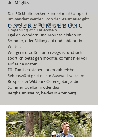
der
Müglitz.
Das Rückhaltebecken kann einmal komplett
umwandert werden. Von der Staumauer gibt
es eine herrliche Sicht über die schöne
UNSERE UMGEBUNG
Umgebung von Lauenstein.
Egal ob Wandern und Mountainbiken im
Sommer, oder Skilanglauf und -abfahrt im
Winter.
Wer gern draußen unterwegs ist und sich
sportlich betätigen möchte, kommt hier voll
auf seine Kosten.
Für Familien stehen Ihnen zahlreiche
Sehenswürdigkeiten zur Auswahl, wie zum
Beispiel der Wildpark Osterzgebirge, die
Sommerrodelbahn oder das
Bergbaumuseum, beides in Altenberg.