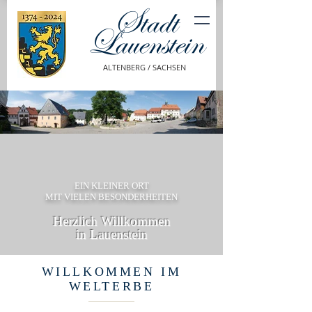
Stadt
Lauenstein
ALTENBERG / SACHSEN
EIN KLEINER ORT
MIT VIELEN BESONDERHEITEN
Herzlich Willkommen
in Lauenstein
WILLKOMMEN IM
WELTERBE