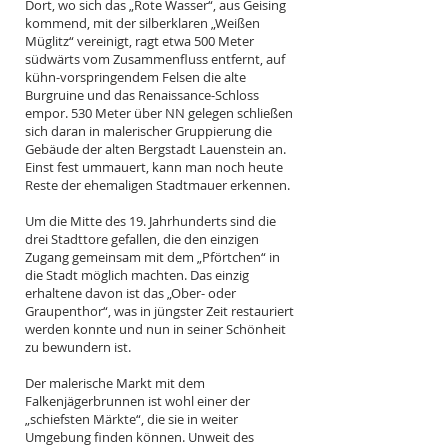
Dort, wo sich das „Rote Wasser“, aus Geising
kommend, mit der silberklaren „Weißen
Müglitz“ vereinigt, ragt etwa 500 Meter
südwärts vom Zusammenfluss entfernt, auf
kühn-vorspringendem Felsen die alte
Burgruine und das Renaissance-Schloss
empor. 530 Meter über NN gelegen schließen
sich daran in malerischer Gruppierung die
Gebäude der alten Bergstadt Lauenstein an.
Einst fest ummauert, kann man noch heute
Reste der ehemaligen Stadtmauer erkennen.
Um die Mitte des 19. Jahrhunderts sind die
drei Stadttore gefallen, die den einzigen
Zugang gemeinsam mit dem „Pförtchen“ in
die Stadt möglich machten. Das einzig
erhaltene davon ist das „Ober- oder
Graupenthor“, was in jüngster Zeit restauriert
werden konnte und nun in seiner Schönheit
zu bewundern ist.
Der malerische Markt mit dem
Falkenjägerbrunnen ist wohl einer der
„schiefsten Märkte“, die sie in weiter
Umgebung finden können. Unweit des